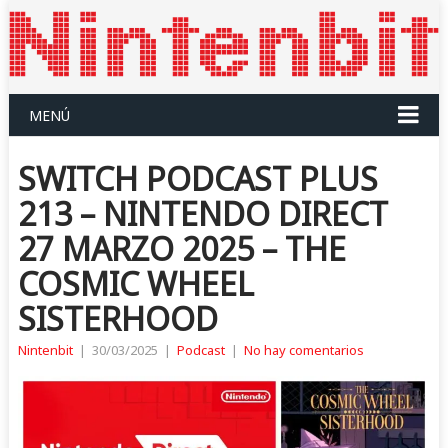
MENÚ
SWITCH PODCAST PLUS
213 – NINTENDO DIRECT
27 MARZO 2025 – THE
COSMIC WHEEL
SISTERHOOD
Nintenbit
|
30/03/2025
|
Podcast
|
No hay comentarios