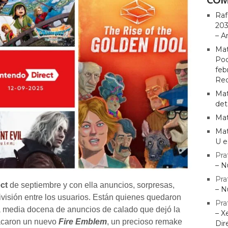
Raf
203
– A
Mat
Pod
feb
Rec
Mat
det
Mat
Mat
U e
Pra
– N
Pra
ct
de septiembre y con ella anuncios, sorpresas,
– N
ivisión entre los usuarios. Están quienes quedaron
Pra
a media docena de anuncios de calado que dejó la
– X
tacaron un nuevo
Fire Emblem
, un precioso remake
Dir