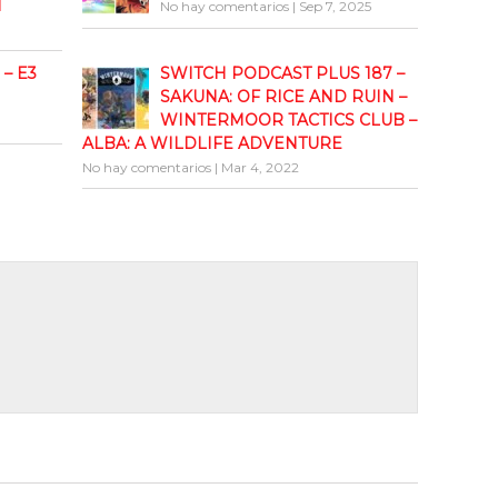
I
No hay comentarios
|
Sep 7, 2025
aumentar
o
disminuir
– E3
SWITCH PODCAST PLUS 187 –
el
SAKUNA: OF RICE AND RUIN –
volumen.
WINTERMOOR TACTICS CLUB –
ALBA: A WILDLIFE ADVENTURE
No hay comentarios
|
Mar 4, 2022