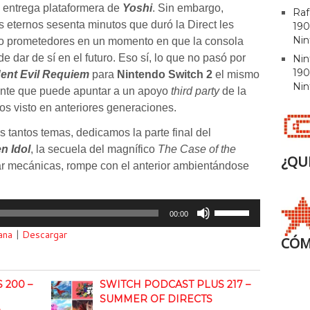
a entrega plataformera de
Yoshi
. Sin embargo,
Raf
 eternos sesenta minutos que duró la Direct les
190
Nin
oco prometedores en un momento en que la consola
 dar de sí en el futuro. Eso sí, lo que no pasó por
Ni
190
ent Evil Requiem
para
Nintendo Switch 2
el mismo
Nin
tante que puede apuntar a un apoyo
third party
de la
s visto en anteriores generaciones.
ros tantos temas, dedicamos la parte final del
n Idol
, la secuela del magnífico
The Case of the
¿QU
ar mecánicas, rompe con el anterior ambientándose
Utiliza
00:00
las
ana
|
Descargar
teclas
CÓM
de
flecha
 200 –
SWITCH PODCAST PLUS 217 –
arriba/abajo
SUMMER OF DIRECTS
para