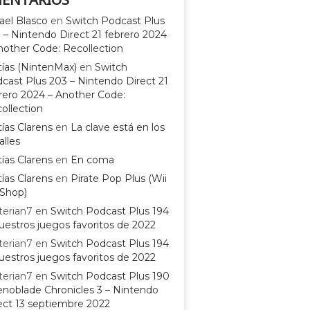
ael Blasco
en
Switch Podcast Plus
 – Nintendo Direct 21 febrero 2024
nother Code: Recollection
ías (NintenMax)
en
Switch
cast Plus 203 – Nintendo Direct 21
rero 2024 – Another Code:
ollection
ías Clarens
en
La clave está en los
alles
ías Clarens
en
En coma
ías Clarens
en
Pirate Pop Plus (Wii
Shop)
terian7
en
Switch Podcast Plus 194
uestros juegos favoritos de 2022
terian7
en
Switch Podcast Plus 194
uestros juegos favoritos de 2022
terian7
en
Switch Podcast Plus 190
enoblade Chronicles 3 – Nintendo
ect 13 septiembre 2022