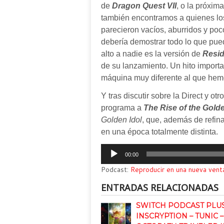
de
Dragon Quest VII
, o la próxim
también encontramos a quienes los
parecieron vacíos, aburridos y p
debería demostrar todo lo que puede
alto a nadie es la versión de
Resid
de su lanzamiento. Un hito impor
máquina muy diferente al que hemo
Y tras discutir sobre la Direct y ot
programa a
The Rise of the Golde
Golden Idol
, que, además de refin
en una época totalmente distinta.
Reproductor
00:00
de
Podcast:
Reproducir en una nueva vent
audio
ENTRADAS RELACIONADAS
SWITCH PODCAST PLUS
INSCRYPTION – TUNIC –