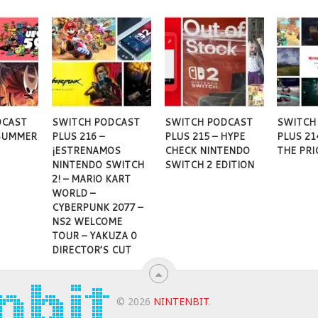
DCAST
SWITCH PODCAST
SWITCH PODCAST
SWITCH
 SUMMER
PLUS 216 –
PLUS 215 – HYPE
PLUS 21
¡ESTRENAMOS
CHECK NINTENDO
THE PRI
NINTENDO SWITCH
SWITCH 2 EDITION
2! – MARIO KART
WORLD –
CYBERPUNK 2077 –
NS2 WELCOME
TOUR – YAKUZA 0
DIRECTOR’S CUT
© 2026
NINTENBIT
.