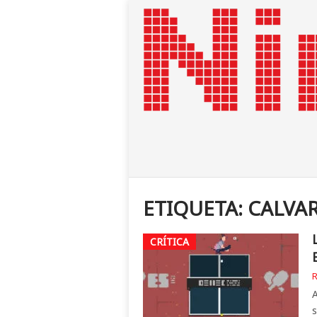
ETIQUETA:
CALVA
CRÍTICA
R
A
s