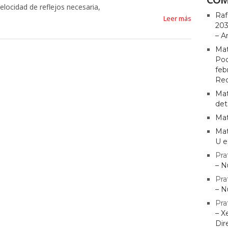
elocidad de reflejos necesaria,
Raf
Leer más
203
– A
Mat
Pod
feb
Rec
Mat
det
Mat
Mat
U e
Pra
– N
Pra
– N
Pra
– X
Dir