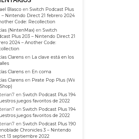
ael Blasco
en
Switch Podcast Plus
 – Nintendo Direct 21 febrero 2024
nother Code: Recollection
ías (NintenMax)
en
Switch
cast Plus 203 – Nintendo Direct 21
rero 2024 – Another Code:
ollection
ías Clarens
en
La clave está en los
alles
ías Clarens
en
En coma
ías Clarens
en
Pirate Pop Plus (Wii
Shop)
terian7
en
Switch Podcast Plus 194
uestros juegos favoritos de 2022
terian7
en
Switch Podcast Plus 194
uestros juegos favoritos de 2022
terian7
en
Switch Podcast Plus 190
enoblade Chronicles 3 – Nintendo
ect 13 septiembre 2022