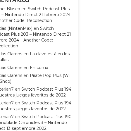
ael Blasco
en
Switch Podcast Plus
 – Nintendo Direct 21 febrero 2024
nother Code: Recollection
ías (NintenMax)
en
Switch
cast Plus 203 – Nintendo Direct 21
rero 2024 – Another Code:
ollection
ías Clarens
en
La clave está en los
alles
ías Clarens
en
En coma
ías Clarens
en
Pirate Pop Plus (Wii
Shop)
terian7
en
Switch Podcast Plus 194
uestros juegos favoritos de 2022
terian7
en
Switch Podcast Plus 194
uestros juegos favoritos de 2022
terian7
en
Switch Podcast Plus 190
enoblade Chronicles 3 – Nintendo
ect 13 septiembre 2022