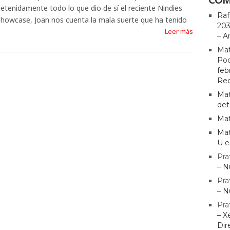
etenidamente todo lo que dio de sí el reciente Nindies
Raf
howcase, Joan nos cuenta la mala suerte que ha tenido
203
Leer más
– A
Mat
Pod
feb
Rec
Mat
det
Mat
Mat
U e
Pra
– N
Pra
– N
Pra
– X
Dir