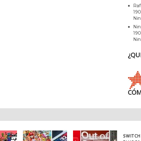
Raf
190
Nin
Ni
190
Nin
¿QU
CÓM
SWITCH