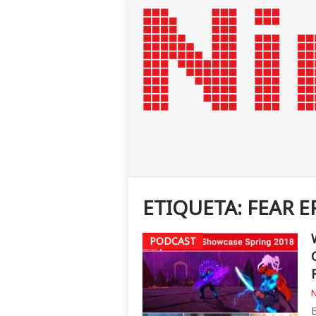
ETIQUETA:
FEAR E
PODCAST
N
E