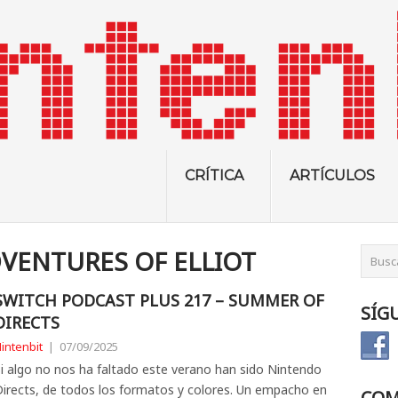
CRÍTICA
ARTÍCULOS
VENTURES OF ELLIOT
SWITCH PODCAST PLUS 217 – SUMMER OF
SÍG
DIRECTS
intenbit
|
07/09/2025
i algo no nos ha faltado este verano han sido Nintendo
irects, de todos los formatos y colores. Un empacho en
COM