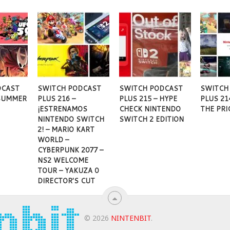
DCAST
SWITCH PODCAST
SWITCH PODCAST
SWITCH
 SUMMER
PLUS 216 –
PLUS 215 – HYPE
PLUS 21
¡ESTRENAMOS
CHECK NINTENDO
THE PRI
NINTENDO SWITCH
SWITCH 2 EDITION
2! – MARIO KART
WORLD –
CYBERPUNK 2077 –
NS2 WELCOME
TOUR – YAKUZA 0
DIRECTOR’S CUT
© 2026
NINTENBIT
.