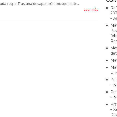
oda regla. Tras una desaparición mosqueante...
Raf
Leer más
203
– A
Mat
Pod
feb
Rec
Mat
det
Mat
Mat
U e
Pra
– N
Pra
– N
Pra
– X
Dir