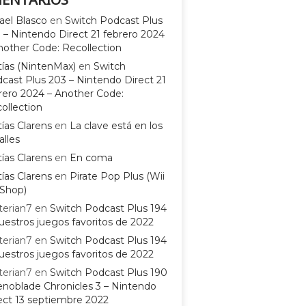
ael Blasco
en
Switch Podcast Plus
 – Nintendo Direct 21 febrero 2024
nother Code: Recollection
ías (NintenMax)
en
Switch
cast Plus 203 – Nintendo Direct 21
rero 2024 – Another Code:
ollection
ías Clarens
en
La clave está en los
alles
ías Clarens
en
En coma
ías Clarens
en
Pirate Pop Plus (Wii
Shop)
terian7
en
Switch Podcast Plus 194
uestros juegos favoritos de 2022
terian7
en
Switch Podcast Plus 194
uestros juegos favoritos de 2022
terian7
en
Switch Podcast Plus 190
enoblade Chronicles 3 – Nintendo
ect 13 septiembre 2022