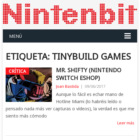
MENÚ
ETIQUETA:
TINYBUILD GAMES
MR. SHIFTY (NINTENDO
CRÍTICA
SWITCH ESHOP)
Joan Bastida
|
09/06/2017
Aunque lo fácil es echar mano de
Hotline Miami (lo habréis leído o
pensado nada más ver capturas o vídeos), la verdad es que me
siento más cómodo
Leer más