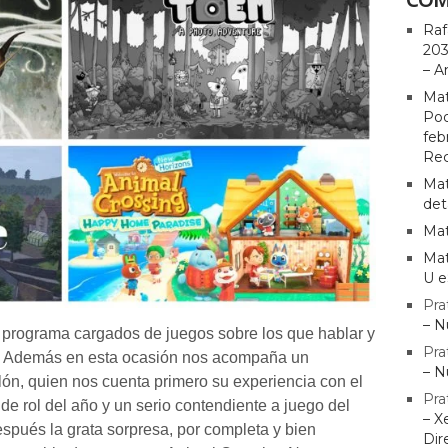
Raf
203
– A
Mat
Pod
feb
Rec
Mat
det
Mat
Mat
U e
Pra
– N
 programa cargados de juegos sobre los que hablar y
Pra
o. Además en esta ocasión nos acompaña un
– N
llón, quien nos cuenta primero su experiencia con el
Pra
de rol del año y un serio contendiente a juego del
– X
después la grata sorpresa, por completa y bien
Dir