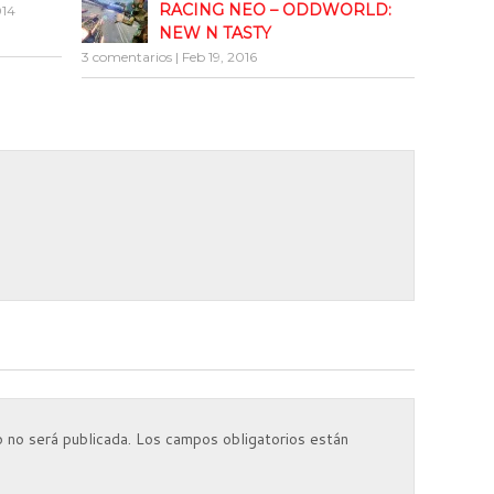
el
RACING NEO – ODDWORLD:
014
volumen.
NEW N TASTY
3 comentarios
|
Feb 19, 2016
 no será publicada.
Los campos obligatorios están