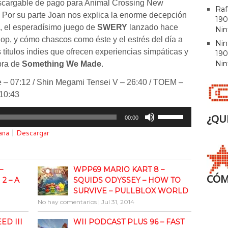
escargable de pago para Animal Crossing New
Raf
. Por su parte Joan nos explica la enorme decepción
190
, el esperadísimo juego de
SWERY
lanzado hace
Nin
p, y cómo chascos como éste y el estrés del día a
Ni
títulos indies que ofrecen experiencias simpáticas y
190
Nin
bra de
Something We Made
.
e – 07:12 / Shin Megami Tensei V – 26:40 / TOEM –
10:43
Utiliza
¿QU
00:00
las
ana
|
Descargar
teclas
de
flecha
–
WPP69 MARIO KART 8 –
arriba/abajo
CÓM
2 – A
SQUIDS ODYSSEY – HOW TO
para
SURVIVE – PULLBLOX WORLD
aumentar
No hay comentarios
|
Jul 31, 2014
o
disminuir
ED III
WII PODCAST PLUS 96 – FAST