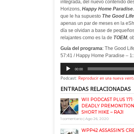
integrada, del nuevo contenido d
Horizons,
Happy Home Paradise
que le ha supuesto
The Good Life
apenas un par de meses en la eSho
día se olvidan a base de pequeños 
relajantes como es la de
TOEM
, o
Guía del programa
: The Good Lif
57:41 / Happy Home Paradise – 1:
Reproductor
00:00
de
Podcast:
Reproducir en una nueva vent
audio
ENTRADAS RELACIONADAS
WII PODCAST PLUS 171 
DEADLY PREMONITION 
SHORT HIKE – RAJI
1 comentario
|
Ago 26, 2020
WPP42 ASSASSIN’S CRE