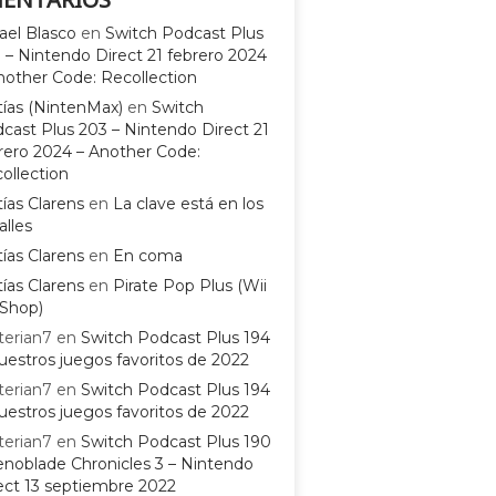
ael Blasco
en
Switch Podcast Plus
 – Nintendo Direct 21 febrero 2024
nother Code: Recollection
ías (NintenMax)
en
Switch
cast Plus 203 – Nintendo Direct 21
rero 2024 – Another Code:
ollection
ías Clarens
en
La clave está en los
alles
ías Clarens
en
En coma
ías Clarens
en
Pirate Pop Plus (Wii
Shop)
terian7
en
Switch Podcast Plus 194
uestros juegos favoritos de 2022
terian7
en
Switch Podcast Plus 194
uestros juegos favoritos de 2022
terian7
en
Switch Podcast Plus 190
enoblade Chronicles 3 – Nintendo
ect 13 septiembre 2022