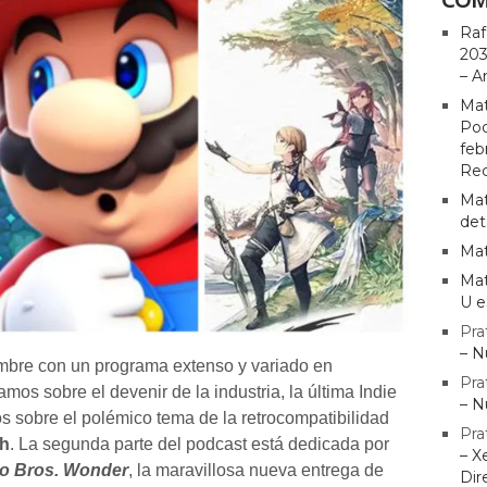
Raf
203
– A
Mat
Pod
feb
Rec
Mat
det
Mat
Mat
U e
Pra
– N
bre con un programa extenso y variado en
Pra
amos sobre el devenir de la industria, la última Indie
– N
 sobre el polémico tema de la retrocompatibilidad
Pra
ch
. La segunda parte del podcast está dedicada por
– X
io Bros. Wonder
, la maravillosa nueva entrega de
Dir