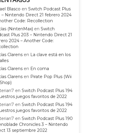
ael Blasco
en
Switch Podcast Plus
 – Nintendo Direct 21 febrero 2024
nother Code: Recollection
ías (NintenMax)
en
Switch
cast Plus 203 – Nintendo Direct 21
rero 2024 – Another Code:
ollection
ías Clarens
en
La clave está en los
alles
ías Clarens
en
En coma
ías Clarens
en
Pirate Pop Plus (Wii
Shop)
terian7
en
Switch Podcast Plus 194
uestros juegos favoritos de 2022
terian7
en
Switch Podcast Plus 194
uestros juegos favoritos de 2022
terian7
en
Switch Podcast Plus 190
enoblade Chronicles 3 – Nintendo
ect 13 septiembre 2022