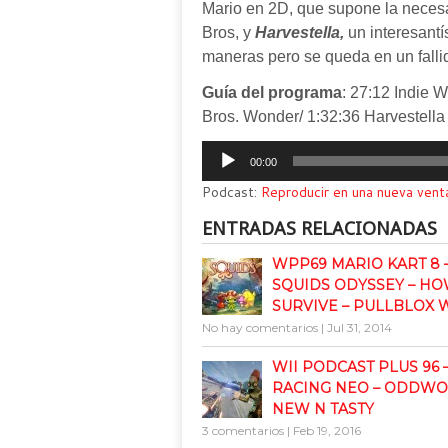
Mario en 2D, que supone la necesa
Bros, y
Harvestella,
un interesant
maneras pero se queda en un falli
Guía del programa
: 27:12 Indie 
Bros. Wonder/ 1:32:36 Harvestella
Reproductor
00:00
de
Podcast:
Reproducir en una nueva vent
audio
ENTRADAS RELACIONADAS
WPP69 MARIO KART 8 
SQUIDS ODYSSEY – HO
SURVIVE – PULLBLOX
No hay comentarios
|
Jul 31, 2014
WII PODCAST PLUS 96 
RACING NEO – ODDWO
NEW N TASTY
3 comentarios
|
Feb 19, 2016