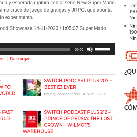
ria y esperada ruptura con la serie New Super Mario
Raf
ísimo cruce de juego de granjas y JRPG, que apunta
190
do experimento.
Nin
Ni
World Showcase 14-11-2023 / 1:05:07 Super Mario
190
Nin
Utiliza
00:00
las
ana
|
Descargar
teclas
de
¿QU
flecha
–
SWITCH PODCAST PLUS 207 –
arriba/abajo
W TO
BEST E3 EVER
para
 WORLD
No hay comentarios
|
Jun 28, 2024
aumentar
o
CÓM
disminuir
– FAST
SWITCH PODCAST PLUS 212 –
el
RLD:
PRINCE OF PERSIA: THE LOST
volumen.
CROWN – WILMOT’S
WAREHOUSE