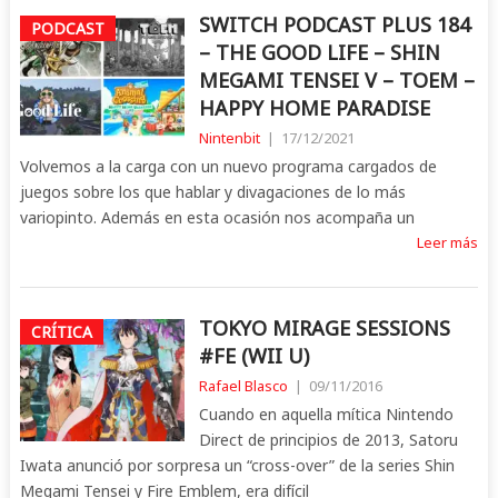
SWITCH PODCAST PLUS 184
PODCAST
– THE GOOD LIFE – SHIN
MEGAMI TENSEI V – TOEM –
HAPPY HOME PARADISE
Nintenbit
|
17/12/2021
Volvemos a la carga con un nuevo programa cargados de
juegos sobre los que hablar y divagaciones de lo más
variopinto. Además en esta ocasión nos acompaña un
Leer más
TOKYO MIRAGE SESSIONS
CRÍTICA
#FE (WII U)
Rafael Blasco
|
09/11/2016
Cuando en aquella mítica Nintendo
Direct de principios de 2013, Satoru
Iwata anunció por sorpresa un “cross-over” de la series Shin
Megami Tensei y Fire Emblem, era difícil