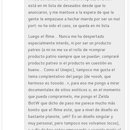
está en mi lista de deseados desde que lo
anunciaron, y me mantuve a la espera de que la
gente le empezase a hechar mierda por ser un mal
port: no ha sido el caso, se queda en mi lista.
Luego el Rime… Nunca me ha despertado
especialmente interés, ni por ser un producto
patreo (a mi no me va el rollo de «comprar
producto patrio siempre que se pueda», compraré
producto patreo si el producto en cuestión es
bueno… Como el Unepic), tampoco me gusta el
tema complentativo del juego (de «oooh, que
hermoso es tooodo…», para eso me pongo a mirar
documentales de sitios exóticos o, en el momento
que pueda comprarmelo, me pongo el Zelda
BotW que dicho de paso me parece mucho más
bonito que el Rime este, que a nivel de diseño es
bastante planote, ¿eh? Es un diseño singular y
muy personal, pero tampoco nos volvamos locos),
y a día de hoy estoy empezando a cogerle manía al