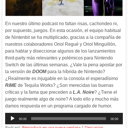
En nuestro último podcast no faltan risas, cachondeo ni,
por supuesto, juegos. En esta ocasión, el equipo habitual
de Nintenbit se ha multiplicado, gracias a la compañía de
nuestros colaboradores Oriol Regué y Oriol Minguillón,
para hablar y diseccionar algunos de los lanzamientos
third-party más relevantes y polémicos para Nintendo
Switch de las últimas semanas. ¿Vale la pena apostar por
la versión de
DOOM
para la híbrida de Nintendo?
¿Realmente es injugable en la consola el esperadísimo
RiME
de Tequila Works? ¿Son merecidas las buenas
críticas y la fama que preceden a
L.A. Noire
? ¿Tiene el
juego realmente algo de
noire
? A todo ello y mucho más
damos respuesta en un programa cargado de humor.
Reproductor
00:00
00:00
de
Podcast:
Reproducir en una nueva ventana
|
Descargar