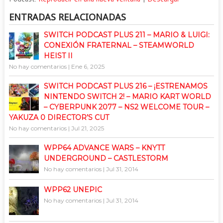
audio
ENTRADAS RELACIONADAS
SWITCH PODCAST PLUS 211 – MARIO & LUIGI:
CONEXIÓN FRATERNAL – STEAMWORLD
HEIST II
No hay comentarios
|
Ene 6, 2025
SWITCH PODCAST PLUS 216 – ¡ESTRENAMOS
NINTENDO SWITCH 2! – MARIO KART WORLD
– CYBERPUNK 2077 – NS2 WELCOME TOUR –
YAKUZA 0 DIRECTOR’S CUT
No hay comentarios
|
Jul 21, 2025
WPP64 ADVANCE WARS – KNYTT
UNDERGROUND – CASTLESTORM
No hay comentarios
|
Jul 31, 2014
WPP62 UNEPIC
No hay comentarios
|
Jul 31, 2014