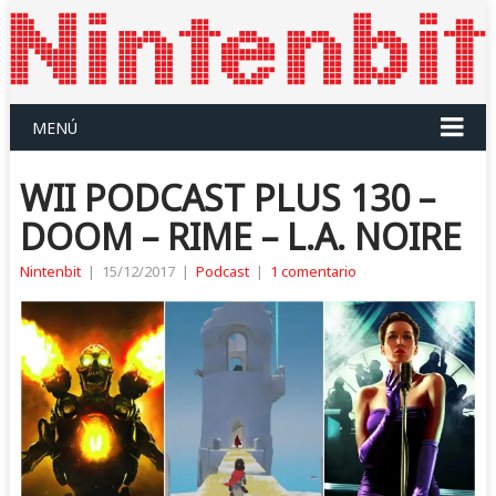
MENÚ
WII PODCAST PLUS 130 –
DOOM – RIME – L.A. NOIRE
Nintenbit
|
15/12/2017
|
Podcast
|
1 comentario