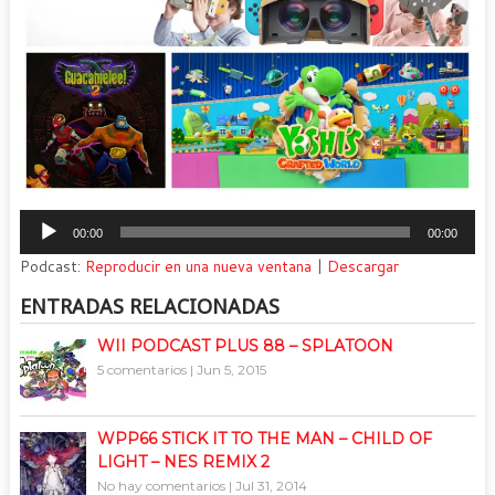
Reproductor
00:00
00:00
de
Podcast:
Reproducir en una nueva ventana
|
Descargar
audio
ENTRADAS RELACIONADAS
WII PODCAST PLUS 88 – SPLATOON
5 comentarios
|
Jun 5, 2015
WPP66 STICK IT TO THE MAN – CHILD OF
LIGHT – NES REMIX 2
No hay comentarios
|
Jul 31, 2014