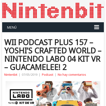
MENÚ
WII PODCAST PLUS 157 –
YOSHI’S CRAFTED WORLD –
NINTENDO LABO 04 KIT VR
– GUACAMELEE! 2
Nintenbit
|
07/05/2019
|
Podcast
|
No hay comentarios