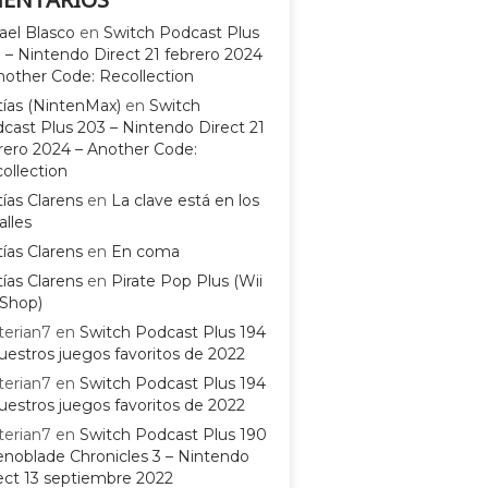
ael Blasco
en
Switch Podcast Plus
 – Nintendo Direct 21 febrero 2024
nother Code: Recollection
ías (NintenMax)
en
Switch
cast Plus 203 – Nintendo Direct 21
rero 2024 – Another Code:
ollection
ías Clarens
en
La clave está en los
alles
ías Clarens
en
En coma
ías Clarens
en
Pirate Pop Plus (Wii
Shop)
terian7
en
Switch Podcast Plus 194
uestros juegos favoritos de 2022
terian7
en
Switch Podcast Plus 194
uestros juegos favoritos de 2022
terian7
en
Switch Podcast Plus 190
enoblade Chronicles 3 – Nintendo
ect 13 septiembre 2022