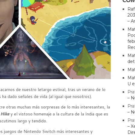
Raf
203
– A
Mat
Pod
feb
Rec
Mat
det
Mat
Mat
U e
acarnos de nuestro letargo estival, tras un verano de lo
Pra
ha dado señales de vida (al igual que nosotros).
– N
Pra
tre otras muchas más sorpresas de lo más interesantes, la
– N
 Hike
y el vistoso homenaje a la cultura de la India que es
Pra
iscutimos largo y tendido.
– X
os juegos de Nintendo Switch más interesantes y
Dir