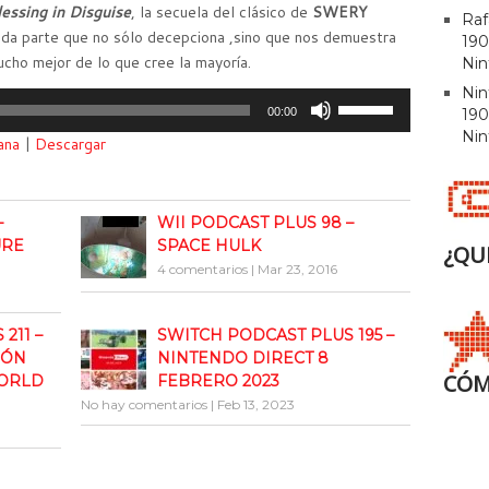
essing in Disguise
, la secuela del clásico de
SWERY
Raf
nda parte que no sólo decepciona ,sino que nos demuestra
190
cho mejor de lo que cree la mayoría.
Nin
Ni
Utiliza
00:00
190
las
Nin
ana
|
Descargar
teclas
de
flecha
–
WII PODCAST PLUS 98 –
arriba/abajo
URE
SPACE HULK
¿QU
para
4 comentarios
|
Mar 23, 2016
aumentar
o
disminuir
211 –
SWITCH PODCAST PLUS 195 –
el
IÓN
NINTENDO DIRECT 8
volumen.
CÓM
WORLD
FEBRERO 2023
No hay comentarios
|
Feb 13, 2023