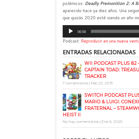
polémicos:
Deadly Premonition 2: A Bl
aparecido hace ya diez años. Una segu
que quizás 2020 esté siendo un año mu
Reproductor
00:00
de
Podcast:
Reproducir en una nueva vent
audio
ENTRADAS RELACIONADAS
WII PODCAST PLUS 82 
CAPTAIN TOAD: TREAS
TRACKER
7 comentarios
|
Feb 22, 2015
SWITCH PODCAST PLUS 
MARIO & LUIGI: CONEX
FRATERNAL – STEAM
HEIST II
No hay comentarios
|
Ene 6, 2025