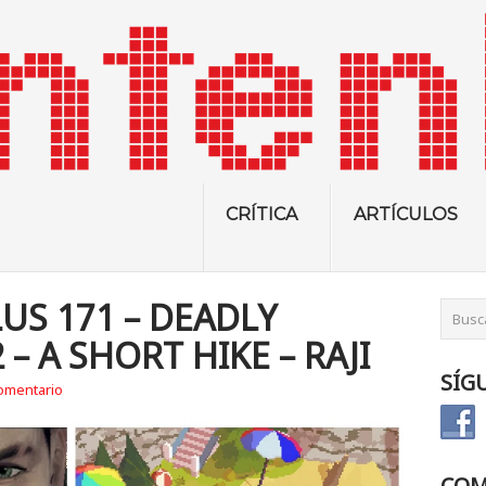
CRÍTICA
ARTÍCULOS
US 171 – DEADLY
– A SHORT HIKE – RAJI
SÍG
omentario
COM