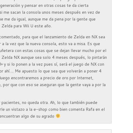
generación y pensar en otras cosas te da cierta
e si me sacan la consola unos meses después en vez de
e me da igual, aunque me da pena por la gente que
 Zelda para Wii U este año.
 comentado, para que el lanzamiento de Zelda en NX sea
r a la vez que la nueva consola, esto va a misa. Es que
uñetera con estas cosas que se dejan llevar mucho por el
l Zelda NX aunque sea solo 4 meses después, lo pintarán
» y si lo ponen a la vez pues sí, será el juego de NX con
or ahí…. Me apuesto lo que sea que volverán a poner 4
luego encontraremos a precio de oro por Internet,
 por que con eso se aseguran que la gente vaya a por la
 pacientes, no queda otra. Ah, lo que también puede
rle un vistazo a la e-shop como bien comenta Rafa en el
al encuentran algo de su agrado