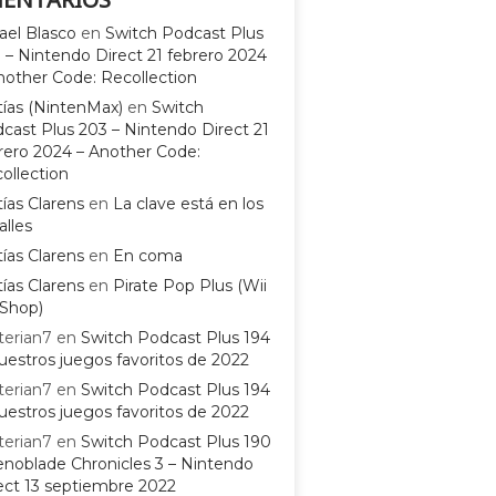
ael Blasco
en
Switch Podcast Plus
 – Nintendo Direct 21 febrero 2024
nother Code: Recollection
ías (NintenMax)
en
Switch
cast Plus 203 – Nintendo Direct 21
rero 2024 – Another Code:
ollection
ías Clarens
en
La clave está en los
alles
ías Clarens
en
En coma
ías Clarens
en
Pirate Pop Plus (Wii
Shop)
terian7
en
Switch Podcast Plus 194
uestros juegos favoritos de 2022
terian7
en
Switch Podcast Plus 194
uestros juegos favoritos de 2022
terian7
en
Switch Podcast Plus 190
enoblade Chronicles 3 – Nintendo
ect 13 septiembre 2022