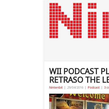
WII PODCAST PL
RETRASO THE L
Nintenbit
|
29/04/2016
|
Podcast
|
3 c