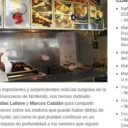
Raf
203
– A
Mat
Pod
feb
Rec
Mat
det
Mat
Mat
U e
Pra
 importantes y sorprendentes noticias surgidas de la
– N
 financieros de Nintendo, nos hemos rodeado
Pra
tías Lallave
y
Marcos Catalán
para compartir
– N
o voces sobre los motivos que puede haber detrás de
Pra
 Kyoto, así como lo que pueden conllevar en un
– X
n repaso en profundidad a los rumores que siguen
Dir