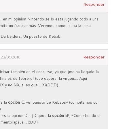
Responder
, en mi opinión Nintendo se lo esta jugando todo a una
rmitir un fracaso más. Veremos como acaba la cosa.
 DarkSiders, Un puesto de Kebab.
23/05/2016
Responder
cipar también en el concurso, ya que ¡me ha llegado la
finales de febrero! (que espera, la virgen…. Aquí
 NX y no NX, si es que… XXDDD).
Es la
opción C
, «el puesto de Kebaps» (compitamos con
)
: Es la opción D… ¡Digooo la
opción B
!, «Compitiendo en
momentolapsus… xDD).