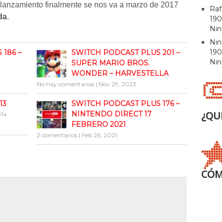
lanzamiento finalmente se nos va a marzo de 2017
Raf
da
.
190
Nin
Ni
190
186 –
SWITCH PODCAST PLUS 201 –
Nin
SUPER MARIO BROS.
WONDER – HARVESTELLA
No hay comentarios
|
Nov 29, 2023
13
SWITCH PODCAST PLUS 176 –
¿QU
NINTENDO DIRECT 17
014
FEBRERO 2021
2 comentarios
|
Feb 26, 2021
CÓM