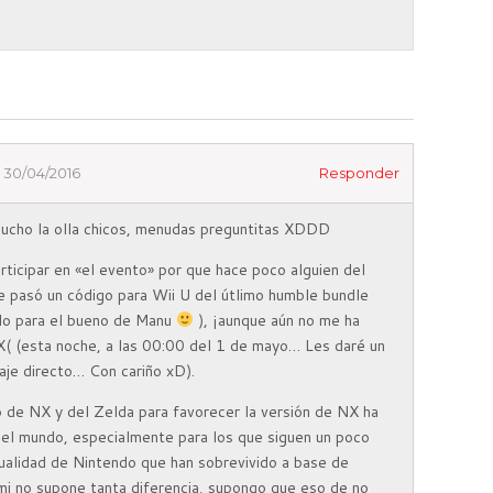
30/04/2016
Responder
ucho la olla chicos, menudas preguntitas XDDD
articipar en «el evento» por que hace poco alguien del
 pasó un código para Wii U del útlimo humble bundle
do para el bueno de Manu
), ¡aunque aún no me ha
 X( (esta noche, a las 00:00 del 1 de mayo… Les daré un
aje directo… Con cariño xD).
o de NX y del Zelda para favorecer la versión de NX ha
 el mundo, especialmente para los que siguen un poco
ualidad de Nintendo que han sobrevivido a base de
mi no supone tanta diferencia, supongo que eso de no