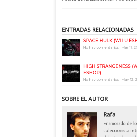
ENTRADAS RELACIONADAS
SPACE HULK (WII U ES
No hay comentarios
|
Mar 11, 2
HIGH STRANGENESS (W
ESHOP)
No hay comentarios
|
May 12, 
SOBRE EL AUTOR
Rafa
Enamorado de los
coleccionista re