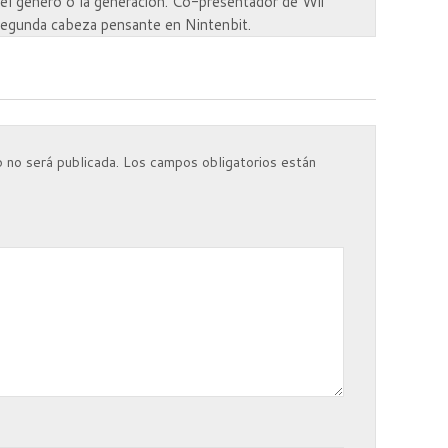
l el género o la generación. Co-presentador de Wii
segunda cabeza pensante en Nintenbit.
 no será publicada.
Los campos obligatorios están