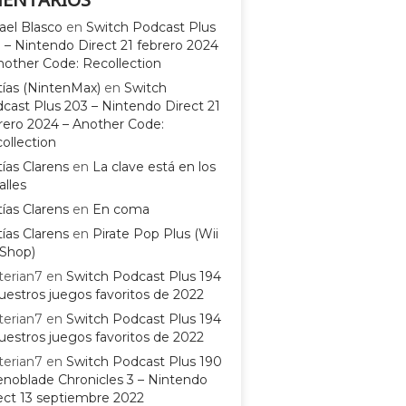
ael Blasco
en
Switch Podcast Plus
 – Nintendo Direct 21 febrero 2024
nother Code: Recollection
ías (NintenMax)
en
Switch
cast Plus 203 – Nintendo Direct 21
rero 2024 – Another Code:
ollection
ías Clarens
en
La clave está en los
alles
ías Clarens
en
En coma
ías Clarens
en
Pirate Pop Plus (Wii
Shop)
terian7
en
Switch Podcast Plus 194
uestros juegos favoritos de 2022
terian7
en
Switch Podcast Plus 194
uestros juegos favoritos de 2022
terian7
en
Switch Podcast Plus 190
enoblade Chronicles 3 – Nintendo
ect 13 septiembre 2022