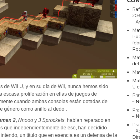
Raf
203
– A
Mat
Pod
feb
Rec
Mat
det
Mat
Mat
s de Wii U, y en su día de Wii, nunca hemos sido
U e
 escasa proliferación en ellas de juegos de
Pra
ialmente cuando ambas consolas están dotadas de
– N
te género
como anillo al dedo .
Pra
– N
emen 2
,
Nnooo
y
3 Sprockets
, habían reparado en
Pra
e es que independientemente de eso, han decidido
– X
intendo, un título que en esencia es un defensa de la
Dir