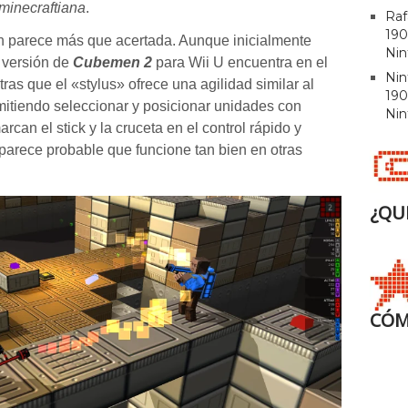
minecraftiana
.
Raf
190
ión parece más que acertada. Aunque inicialmente
Nin
a versión de
Cubemen 2
para Wii U encuentra en el
Ni
as que el «stylus» ofrece una agilidad similar al
190
rmitiendo seleccionar y posicionar
unidades con
Nin
arcan el stick y la cruceta en el control rápido y
parece probable que funcione tan bien en otras
¿QU
CÓM