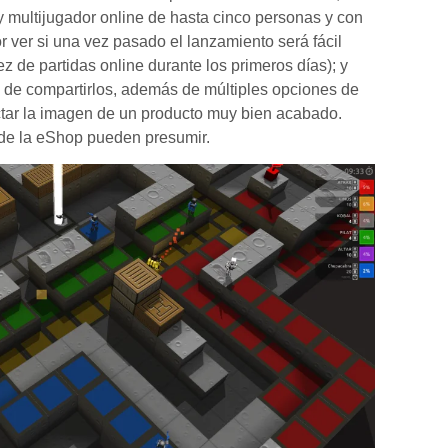
y multijugador online de hasta cinco personas y con
r ver si una vez pasado el lanzamiento será fácil
z de partidas online durante los primeros días); y
ad de compartirlos, además de múltiples opciones de
tar la imagen de un producto muy bien acabado.
s de la eShop pueden presumir.