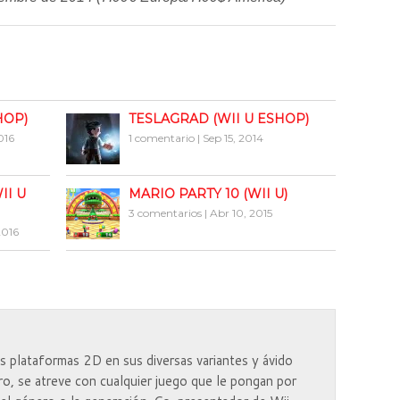
HOP)
TESLAGRAD (WII U ESHOP)
016
1 comentario
|
Sep 15, 2014
II U
MARIO PARTY 10 (WII U)
3 comentarios
|
Abr 10, 2015
2016
 plataformas 2D en sus diversas variantes y ávido
tro, se atreve con cualquier juego que le pongan por