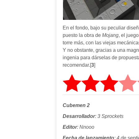
En el fondo, bajo su peculiar dise
puesto la obra de
Mojang
, el jueg
torre más, con las viejas mecánica
Y no obstante, gracias a una magní
ingenia para dárselas de propuesta
recomendar.[
3
]
Cubemen 2
Desarrollador
: 3 Sprockets
Editor
: Nnooo
Fecha de lanzamiento
: 4 de sep