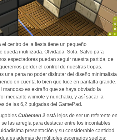
l centro de la fiesta tiene un pequeño
e queda inutilizada. Olvidada. Sola. S
alvo para
tros espectadores puedan seguir nuestra partida, de
 queremos perder el control de nuestras tropas.
s una pena no poder disfrutar del diseño minimalista
teniendo en cuenta lo bien que luce en pantalla grande.
il mandos» es extraño que se haya obviado la
rol mediante wiimote y nunchaku, y así sacar la
nes de las 6,2 pulgadas del GamePad.
jugables
Cubemen 2
está lejos de ser un referente en
, se las arregla para destacar entre los incontables
uidadísima presentación y su considerable cantidad
duales además de múltiples escenarios sueltos;