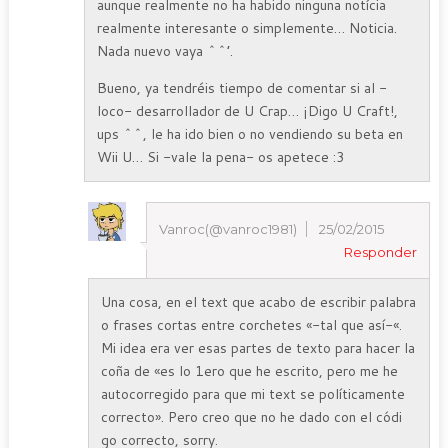
aunque realmente no ha habido ninguna notícia
realmente interesante o simplemente… Noticia.
Nada nuevo vaya ^^’.
Bueno, ya tendréis tiempo de comentar si al -
loco- desarrollador de U Crap… ¡Digo U Craft!,
ups ^^, le ha ido bien o no vendiendo su beta en
Wii U… Si -vale la pena- os apetece :3
Vanroc(@vanroc1981)
25/02/2015
Responder
Una cosa, en el text que acabo de escribir palabra
o frases cortas entre corchetes «-tal que así-«.
Mi idea era ver esas partes de texto para hacer la
coña de «es lo 1ero que he escrito, pero me he
autocorregido para que mi text se políticamente
correcto». Pero creo que no he dado con el códi
go correcto, sorry.