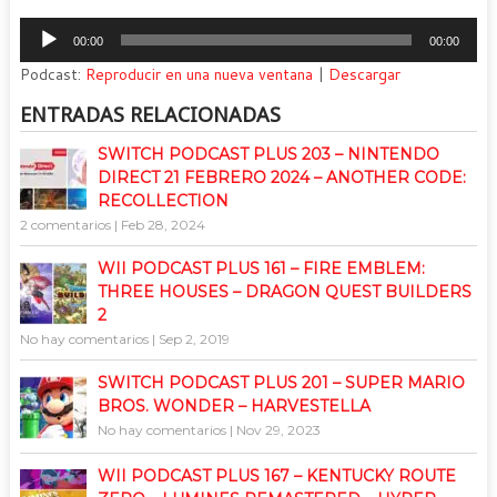
Reproductor
00:00
00:00
de
Podcast:
Reproducir en una nueva ventana
|
Descargar
audio
ENTRADAS RELACIONADAS
SWITCH PODCAST PLUS 203 – NINTENDO
DIRECT 21 FEBRERO 2024 – ANOTHER CODE:
RECOLLECTION
2 comentarios
|
Feb 28, 2024
WII PODCAST PLUS 161 – FIRE EMBLEM:
THREE HOUSES – DRAGON QUEST BUILDERS
2
No hay comentarios
|
Sep 2, 2019
SWITCH PODCAST PLUS 201 – SUPER MARIO
BROS. WONDER – HARVESTELLA
No hay comentarios
|
Nov 29, 2023
WII PODCAST PLUS 167 – KENTUCKY ROUTE