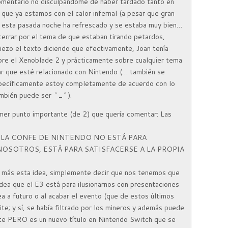
omentario no disculpandome de haber tardado tanto en
r que ya estamos con el calor infernal (a pesar que gran
 y esta pasada noche ha refrescado y se estaba muy bien…
cerrar por el tema de que estaban tirando petardos,
zo el texto diciendo que efectivamente, Joan tenía
obre el Xenoblade 2 y prácticamente sobre cualquier tema
ar que esté relacionado con Nintendo (… también se
pecíficamente estoy completamente de acuerdo con lo
ambién puede ser ^_^).
er punto importante (de 2) que quería comentar: Las
NO, LA CONFE DE NINTENDO NO ESTÁ PARA
NOSOTROS, ESTÁ PARA SATISFACERSE A LA PROPIA
 más esta idea, simplemente decir que nos tenemos que
 idea que el E3 está para ilusionarnos con presentaciones
ea a futuro o al acabar el evento (que de estos últimos
ite; y sí, se había filtrado por los mineros y además puede
ente PERO es un nuevo título en Nintendo Switch que se