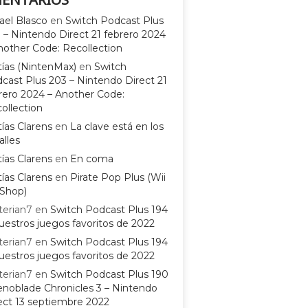
ael Blasco
en
Switch Podcast Plus
 – Nintendo Direct 21 febrero 2024
nother Code: Recollection
ías (NintenMax)
en
Switch
cast Plus 203 – Nintendo Direct 21
rero 2024 – Another Code:
ollection
ías Clarens
en
La clave está en los
alles
ías Clarens
en
En coma
ías Clarens
en
Pirate Pop Plus (Wii
Shop)
terian7
en
Switch Podcast Plus 194
uestros juegos favoritos de 2022
terian7
en
Switch Podcast Plus 194
uestros juegos favoritos de 2022
terian7
en
Switch Podcast Plus 190
enoblade Chronicles 3 – Nintendo
ect 13 septiembre 2022