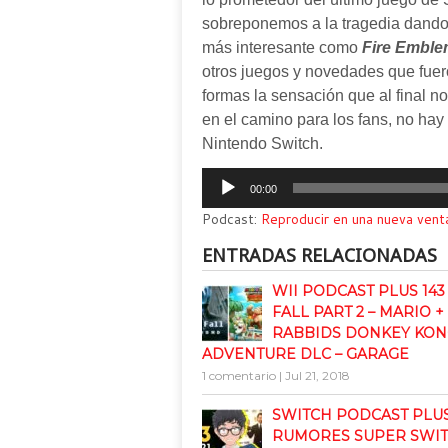
sobreponemos a la tragedia dando 
más interesante como
Fire Emble
otros juegos y novedades que fuero
formas la sensación que al final 
en el camino para los fans, no hay 
Nintendo Switch.
Reproductor
00:00
de
Podcast:
Reproducir en una nueva vent
audio
ENTRADAS RELACIONADAS
WII PODCAST PLUS 143
FALL PART 2 – MARIO +
RABBIDS DONKEY KO
ADVENTURE DLC – GARAGE
1 comentario
|
Jul 21, 2018
SWITCH PODCAST PLUS 
RUMORES SUPER SWI