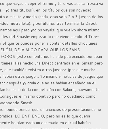
co que vayas a cojer el termo y te sirvas aguita fresca ya
s… ¡o tres títulos!), en los títulos que son novedad
to o minuto y medio (nada, eran solo 2 o 3 juegos de los
ídeo metralleta), y por último, tras terminar la Direct
inamos aquí pero ¡no os vayais! que vuelvo ahora mismo
alles del Smash» empezar lo que viene siendo el Tree-
í SÍ que te puedes poner a contar detalles chiquitines
ELÓN, DEJA ALGO PARA QUE LOS FANS
OS (este comentarios ha sido patrocinado por Joan
o tienes! Has hecho una Direct centrada en el Smash pero
ye, que también existen otros juegos» (por que mucha
e habían otros juego… Yo mismo vi noticias de juegos que
ect después ¡y creía que no se habían enseñado en el
ían hacer lo de la competición con Sakurai, nuevamente,
 Consigues el mismo objetivo pero no quedando como
tooooooodo Smash.
uien pueda pensar que sin anuncios de presentaciones no
 combios, LO ENTIENDO, pero no es lo que quería
ente he planteado un escenario en el cual habrían