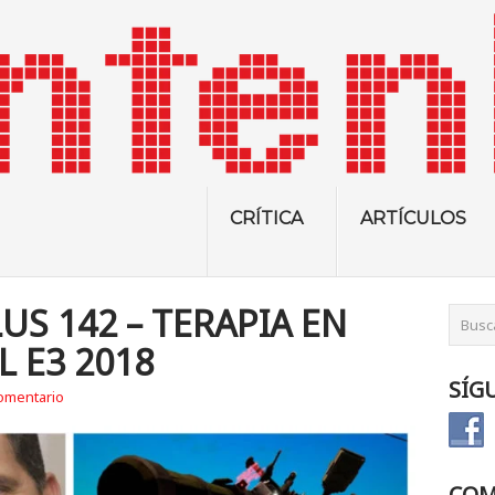
CRÍTICA
ARTÍCULOS
US 142 – TERAPIA EN
 E3 2018
SÍG
omentario
COM