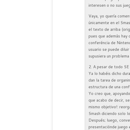
interesen o no sus jueg
Vaya, yo quería comen
únicamente en el Smash
el texto de arriba (ori
pues que además hay q
conferéncia de Nintend
usuario se puede dilui
supusiera un problema
2. A pesar de todo
Ya lo habéis dicho dur
dan la tarea de organ
estructura de una conf
Yo creo que, apoyandom
que acabo de decir, s
mismo objetivo!: reorg
Smash diciendo solo lo
Después; luego, conver
presentaciónde juego e