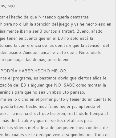
os, sip).
tar el hecho de que Nintendo quería centrarse
 para no diluir la atención del juego y ya he hecho eso en
ginalmente iban a ser 3 puntos a tratar). Bueno, añado
ue tener en cuenta que en el E3 no solo está la
o sino la conferéncia de las demás y que la atención del
r demasiado. Aunque nunca he visto que a Nintendo le
 lo que hagan las demás, pero bueno.
 SE PODRÍA HABER HECHO MEJOR.
ante el programa, es bastante obvio que ciertos años le
inzación del E3 a alguien que NO-SABE como montar la
eréncia para que no sea un absoluto peñazo.
e en lo dicho en el primer punto y teniendo en cuenta lo
e podría haber hecho muchísimo mejor ¡cumpliendo el
anizar la misma direct que hicieron, restándole tiempo al
 más destacable y guardarse los detallitos para…
tir los vídeos metralleta de juegos en linea contínua de
n los cuales se le dedique veinte segundos por título en