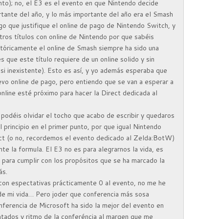
ento); no, el E3 es el evento en que Nintendo decide
tante del año, y lo más importante del año era el Smash
o que justifique el online de pago de Nintendo Switch, y
tros títulos con online de Nintendo por que sabéis
tóricamente el online de Smash siempre ha sido una
es que este título requiere de un online solido y sin
casi inexistente). Esto es así, y yo además esperaba que
evo online de pago, pero entiendo que se van a esperar a
online esté próximo para hacer la Direct dedicada al
e podéis olvidar el tocho que acabo de escribir y quedaros
l principio en el primer punto, por que igual Nintendo
ect (o no, recordemos el evento dedicado al Zelda:BotW)
e la formula. El E3 no es para alegrarnos la vida, es
 para cumplir con los propósitos que se ha marcado la
ás.
 con espectativas prácticamente 0 al evento, no me he
de mi vida… Pero joder que conferencia más sosa
onferencia de Microsoft ha sido la mejor del evento en
ntados y ritmo de la conferéncia al margen que me