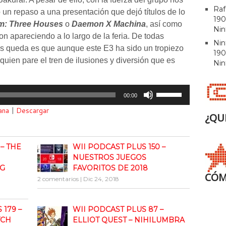
Raf
un repaso a una presentación que dejó títulos de lo
190
m: Three Houses
o
Daemon X Machina
, así como
Nin
n apareciendo a lo largo de la feria. De todas
Ni
nos queda es que aunque este E3 ha sido un tropiezo
190
quien pare el tren de ilusiones y diversión que es
Nin
Utiliza
00:00
las
ana
|
Descargar
teclas
¿QU
de
flecha
 – THE
WII PODCAST PLUS 150 –
arriba/abajo
NUESTROS JUEGOS
para
NG
FAVORITOS DE 2018
aumentar
CÓM
2 comentarios
|
Dic 24, 2018
o
disminuir
el
179 –
WII PODCAST PLUS 87 –
volumen.
TCH
ELLIOT QUEST – NIHILUMBRA