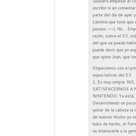
Quisiera empezar el c
escribir ni en comenta
parte del día de ayer
Lástima que tuve que 
pesaos ¬¬). No… Empie
razón, sobre el E3, s
del que se pueda habl
puede decir que yo es
que opina Joan, que t
Empecemos con el prim
espectativas del E3.
1. Es muy simple: 
SATISFACERNOS A 
NINTENDO. Ya está.
Desarrollando un poco
quitar de la cabeza la
de nuevos títulos ya s
hubo de hecho, el Forn
no interesarle a la g