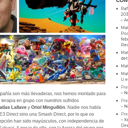
Raf
203
– A
Mat
Pod
feb
Rec
Mat
det
Mat
Mat
U e
Pra
– N
pañía son más llevaderas, nos hemos montado para
 terapia en grupo con nuestros sufridos
Pra
– N
atías Lallave
y
Oriol Minguillón
. Nadie nos había
Pra
E3 Direct sino una Smash Direct, por lo que os
– X
ecepción han sido mayúsculos, con independencia de
Dir
akurai. A pesar de ello, con la fuerza del grupo nos