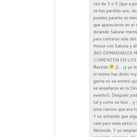
vez de 3 o 5 (que a po
te has perdido uno, do
puedes pararte un minu
que aparecieron en el v
diciendo Sakurai «term
para contaros más det
House con Sakurai y ah
(NO DEMASIADOS M
COMENTEN EN LOS FOR
Bastida
))… ¡y ya l
al mismo has dicho «o
gente no se enteró qu
se enseñaron en la Dir
evento!). Después pod
tal y como se hizo… y
unos rancios que era 
Y no entiendo que alg
vale para nada estos
Nintendo. Y yo simplem