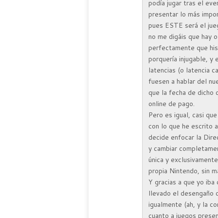
podía jugar tras el ev
presentar lo más impor
pues ESTE será el jueg
no me digáis que hay o
perfectamente que his
porquería injugable, y 
latencias (o latencia 
fuesen a hablar del nu
que la fecha de dicho 
online de pago.
Pero es igual, casi qu
con lo que he escrito a
decide enfocar la Dir
y cambiar completament
única y exclusivamente
propia Nintendo, sin m
Y gracias a que yo iba
llevado el desengaño 
igualmente (ah, y la c
cuanto a juegos prese